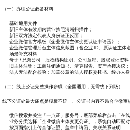
（一）办理公证必备材料
基础通用文件
新旧主体有效期内营业执照清晰扫描件；
新旧双方法定代表人身份证正反面；
企业微信官方模板《企业微信主体变更认证申请函》；
企业微信管理后台主体信息截图（含企业 ID、原认证主体
场景补充材料
母子 / 兄弟公司：股权结构证明、公司章程、股权登记资料
旧主体注销：工商注销通知书、清算报告、资产承接决议；
法人无法配合核验：加盖公章的法人授权委托书、经办人身
（二）线上公证完整操作步骤（全国通用，无需线下到场）
线下公证处最大痛点是模板不统一、公证书内容不贴合企微审
微信搜索并关注「一点证」服务号，底部菜单栏点击「在线
业务分类选择「企业微信主体变更公证」，系统自动匹配对
按页面指引上传全部证照、盖章申请函、关联关系证明；